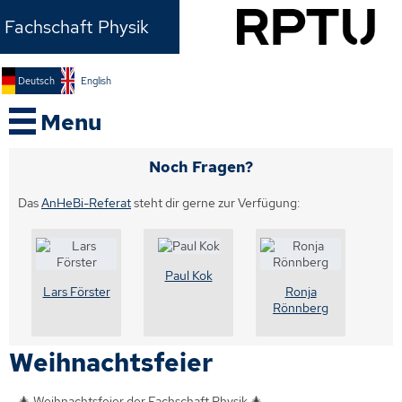
Fachschaft Physik
Du
Deutsch
English
bist
Menu
hier:
Weihnachtsfeier
Noch Fragen?
Das
AnHeBi-Referat
steht dir gerne zur Verfügung:
Paul Kok
Lars Förster
Ronja
Rönnberg
Weihnachtsfeier
🎄 Weihnachtsfeier der Fachschaft Physik 🎄