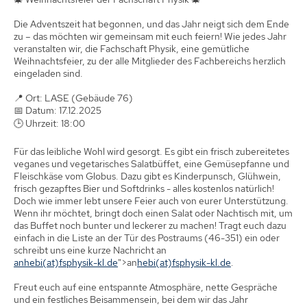
Die Adventszeit hat begonnen, und das Jahr neigt sich dem Ende
zu – das möchten wir gemeinsam mit euch feiern! Wie jedes Jahr
veranstalten wir, die Fachschaft Physik, eine gemütliche
Weihnachtsfeier, zu der alle Mitglieder des Fachbereichs herzlich
eingeladen sind.
📍 Ort: LASE (Gebäude 76)
📅 Datum: 17.12.2025
🕒 Uhrzeit: 18:00
Für das leibliche Wohl wird gesorgt. Es gibt ein frisch zubereitetes
veganes und vegetarisches Salatbüffet, eine Gemüsepfanne und
Fleischkäse vom Globus. Dazu gibt es Kinderpunsch, Glühwein,
frisch gezapftes Bier und Softdrinks - alles kostenlos natürlich!
Doch wie immer lebt unsere Feier auch von eurer Unterstützung.
Wenn ihr möchtet, bringt doch einen Salat oder Nachtisch mit, um
das Buffet noch bunter und leckerer zu machen! Tragt euch dazu
einfach in die Liste an der Tür des Postraums (46-351) ein oder
schreibt uns eine kurze Nachricht an
ibehna
ed.lk-kisyhpsf(ta)
">an
ibeh
ed.lk-kisyhpsf(ta)
.
Freut euch auf eine entspannte Atmosphäre, nette Gespräche
und ein festliches Beisammensein, bei dem wir das Jahr